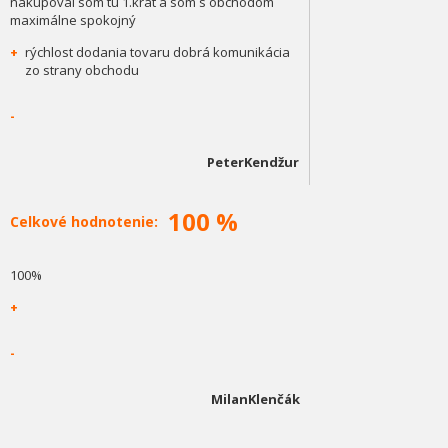
nakupoval som tu 1.krát a som s obchodom
maximálne spokojný
+
rýchlost dodania tovaru dobrá komunikácia
zo strany obchodu
-
PeterKendžur
100 %
Celkové hodnotenie:
100%
+
-
MilanKlenčák