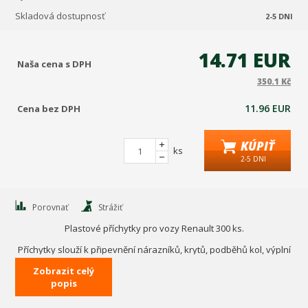
Skladová dostupnosť
2-5 DNI
14.71 EUR
Naša cena s DPH
350.1 Kč
11.96 EUR
Cena bez DPH
KÚPIŤ
ks
2-5 DNI
Porovnať
Strážiť
Plastové příchytky pro vozy Renault 300 ks.
Příchytky slouží k připevnění nárazníků, krytů, podběhů kol, výplní
dveří, pro plasty v motorovém prostoru a v prostoru pro
Zobrazit celý
příslušenství, na kryty chladičů, na zavazadlový prostor a
popis
čalounění pro sedadla.