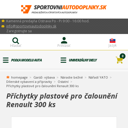
Kamenná predajňa Ostrava Po - Pi 9:00 - 16:00 hod.
info@sportovniautodoplnky.sk
Zaregistrujte sa
Jazyk
Hľadať
Prihlásiť
0
PODĽA MODELU AUTA
UNIVERZÁLNY DIELY
homepage
Garáž- výbava
Náradie bežné
Nářadí YATO
Dílenské vybavení a přípravky
Ostatní
Příchytky plastové pro čalounění Renault 300 ks
Příchytky plastové pro čalounění
Renault 300 ks