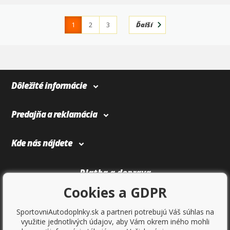
1
2
3
Ďalší
4
366
Dôležité informácie
Predajňa a reklamácia
Kde nás nájdete
Platba a doprava
Cookies a GDPR
SportovniAutodoplnky.sk a partneri potrebujú Váš súhlas na
využitie jednotlivých údajov, aby Vám okrem iného mohli