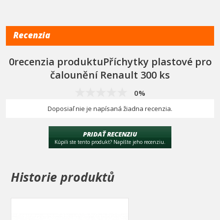
Technická data
pro vozy
Renault
počet
300 ks
Recenzia
0recenzia produktuPříchytky plastové pro
čalounění Renault 300 ks
0%
Doposiaľ nie je napísaná žiadna recenzia.
PRIDAŤ RECENZIU
Kúpili ste tento produkt? Napíšte jeho recenziu.
Historie produktů