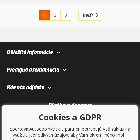
1
2
3
Ďalší
4
366
Dôležité informácie
Predajňa a reklamácia
Kde nás nájdete
Platba a doprava
Cookies a GDPR
SportovniAutodoplnky.sk a partneri potrebujú Váš súhlas na
využitie jednotlivých údajov, aby Vám okrem iného mohli