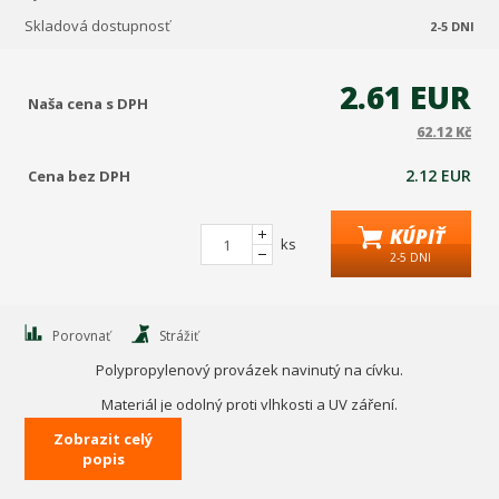
Skladová dostupnosť
2-5 DNI
2.61 EUR
Naša cena s DPH
62.12 Kč
2.12 EUR
Cena bez DPH
KÚPIŤ
ks
2-5 DNI
Porovnať
Strážiť
Polypropylenový provázek navinutý na cívku.
Materiál je odolný proti vlhkosti a UV záření.
Zobrazit celý
Průměr 2,5 mm délky 200 m.
popis