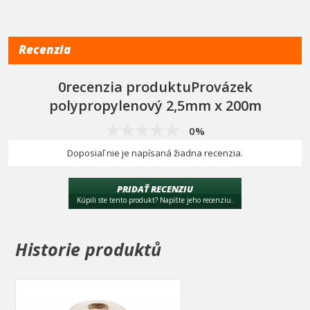
Recenzia
0recenzia produktuProvázek
polypropylenový 2,5mm x 200m
0%
Doposiaľ nie je napísaná žiadna recenzia.
PRIDAŤ RECENZIU
Kúpili ste tento produkt? Napíšte jeho recenziu.
Historie produktů