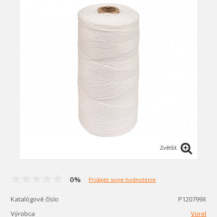
Zvětšit
0%
Pridajte svoje hodnotenie
Katalógové číslo
P120799X
Výrobca
Vorel