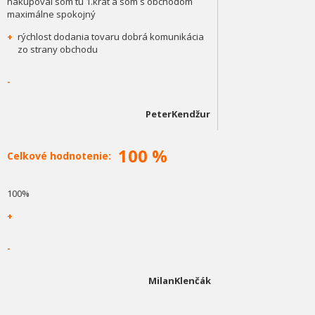
nakupoval som tu 1.krát a som s obchodom
maximálne spokojný
+
rýchlost dodania tovaru dobrá komunikácia
zo strany obchodu
-
PeterKendžur
100 %
Celkové hodnotenie:
100%
+
-
MilanKlenčák