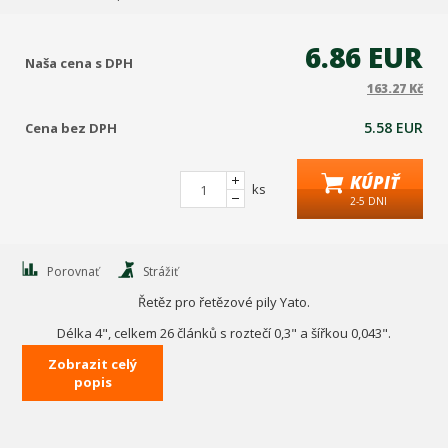
6.86 EUR
Naša cena s DPH
163.27 Kč
5.58 EUR
Cena bez DPH
KÚPIŤ
ks
2-5 DNI
Porovnať
Strážiť
Řetěz pro řetězové pily Yato.
Délka 4", celkem 26 článků s roztečí 0,3" a šířkou 0,043".
Jednotlivé články jsou typu sekáč, pro rychlé řezání, vhodné do
Zobrazit celý
popis
čistého i špinavého prostředí.
Zhotovení řetězu z manganové oceli Mn65 zajišťuje vysokou
pevnost pro co nejvyšší životnost.