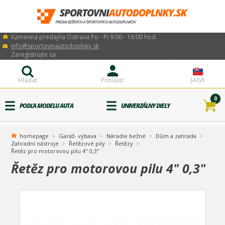
Kamenná predajňa Ostrava Po - Pi 9:00 - 16:00 hod.
info@sportovniautodoplnky.sk
Zaregistrujte sa
Jazyk
Hľadať
Prihlásiť
0
PODĽA MODELU AUTA
UNIVERZÁLNY DIELY
homepage
Garáž- výbava
Náradie bežné
Dům a zahrada
Zahradní nástroje
Řetězové pily
Řetězy
Řetěz pro motorovou pilu 4" 0,3"
Řetěz pro motorovou pilu 4" 0,3"