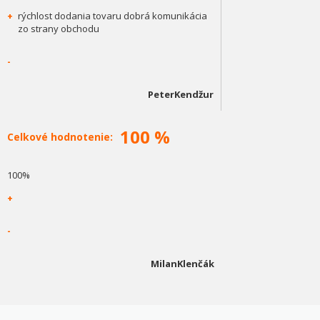
+
rýchlost dodania tovaru dobrá komunikácia
zo strany obchodu
-
PeterKendžur
100 %
Celkové hodnotenie:
100%
+
-
MilanKlenčák