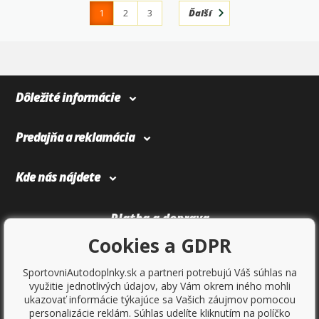
1
2
3
Ďalší
4
366
Dôležité informácie
Predajňa a reklamácia
Kde nás nájdete
Platba a doprava
Cookies a GDPR
SportovniAutodoplnky.sk a partneri potrebujú Váš súhlas na
využitie jednotlivých údajov, aby Vám okrem iného mohli
ukazovať informácie týkajúce sa Vašich záujmov pomocou
personalizácie reklám. Súhlas udelíte kliknutím na políčko