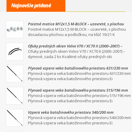
Najnovšie pridané
Poistné matice M12x1,5 M-BLOCK – uzavreté, s plochou
dosadacou plochou a podložkou, na kľúč 19/21
Poistné matice M12x1,5 M-BLOCK – uzavreté, s plochou
dosadacou plochou a podložkou, na kľúč 19/21 K
Ofuky predných okien Volvo V70 / XC70 II (2000–2007) –
dymové, sada 2 ks
Ofuky predných okien Volvo V70 / XC70 II (2000–2007) –
dymové, sada 2 ks Kvalitné ofuky predných oki
Plynová vzpera veka batožinového priestoru 631/230 mm
Plynová vzpera veka batožinového priestoru 631/230 mm
Plynová vzpera veka batožinového priestoru Ei
Plynová vzpera veka batožinového priestoru 515/196 mm
Plynová vzpera veka batožinového priestoru 515/196 mm
Plynová vzpera veka batožinového priestoru Ei
Vzpera veka batožinového priestoru 540/200 mm
Plynová vzpera veka batožinového priestoru 540/200 mm
Plynová vzpera veka batožinového priestoru Ei