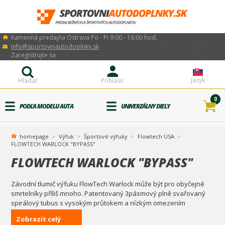
Kamenná predajňa Ostrava Po - Pi 9:00 - 16:00 hod.
info@sportovniautodoplnky.sk
Zaregistrujte sa
Jazyk
Hľadať
Prihlásiť
0
PODĽA MODELU AUTA
UNIVERZÁLNY DIELY
homepage
Výfuk
Športové výfuky
Flowtech USA
FLOWTECH WARLOCK "BYPASS"
FLOWTECH WARLOCK "BYPASS"
Závodní tlumič výfuku FlowTech Warlock může být pro obyčejné
smrtelníky příliš mnoho. Patentovaný 3pásmový plně svařovaný
spirálový tubus s vysokým průtokem a nízkým omezením
poskytuje vysoký výkon a průměrný sportovní zvuk pokud je
Zobrazit celý
nasazena záslepka volného proudění bez protitlaku. Ale když jste