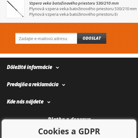
Vzpera veka batožinového priestoru 530/210 mm
Plynová vzpera veka batožinového priestoru 530/210 mm
Plynová vzpera veka batožinového priestoru Ei
ODOSLAT
Dôležité informácie
Predajňa a reklamácia
Kde nás nájdete
Platba a doprava
Cookies a GDPR