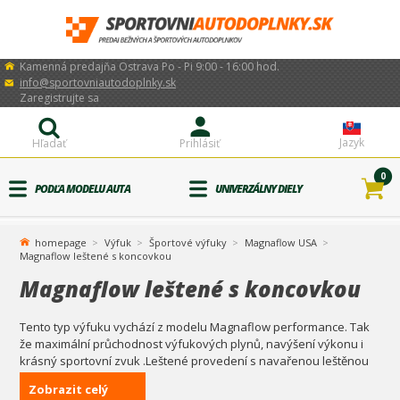
Kamenná predajňa Ostrava Po - Pi 9:00 - 16:00 hod.
info@sportovniautodoplnky.sk
Zaregistrujte sa
Jazyk
Hľadať
Prihlásiť
0
PODĽA MODELU AUTA
UNIVERZÁLNY DIELY
homepage
Výfuk
Športové výfuky
Magnaflow USA
Magnaflow leštené s koncovkou
Magnaflow leštené s koncovkou
Tento typ výfuku vychází z modelu Magnaflow performance. Tak
že maximální průchodnost výfukových plynů, navýšení výkonu i
krásný sportovní zvuk .Leštené provedení s navařenou leštěnou
koncovkou. Navíc je stavěný na výkon klidně i přes 500 koní.
Zobrazit celý