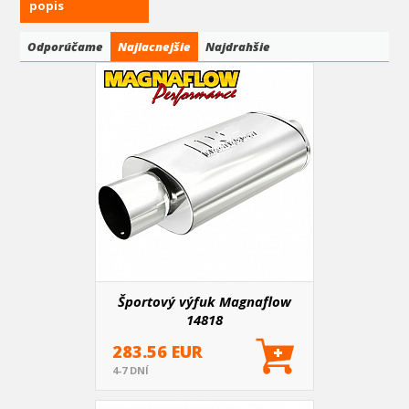
popis
Odporúčame
Najlacnejšie
Najdrahšie
Športový výfuk Magnaflow
14818
283.56 EUR
4-7 DNÍ