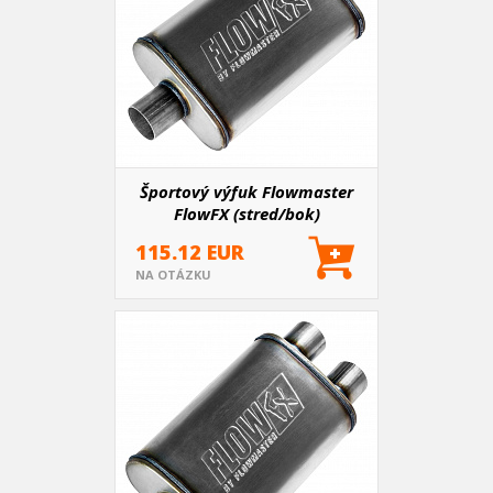
Športový výfuk Flowmaster
FlowFX (stred/bok)
115.12 EUR
NA OTÁZKU