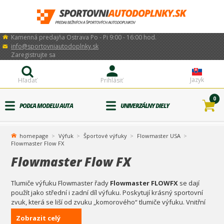
Kamenná predajňa Ostrava Po - Pi 9:00 - 16:00 hod.
info@sportovniautodoplnky.sk
Zaregistrujte sa
Jazyk
Hľadať
Prihlásiť
0
PODĽA MODELU AUTA
UNIVERZÁLNY DIELY
homepage
Výfuk
Športové výfuky
Flowmaster USA
Flowmaster Flow FX
Flowmaster Flow FX
Tlumiče výfuku Flowmaster řady
Flowmaster FLOWFX
se dají
použít jako střední i zadní díl výfuku. Poskytují krásný sportovní
zvuk, která se liší od zvuku „komorového“ tlumiče výfuku. Vnitřní
část je vybavena velkým 3,00 palcovým „přímým“ perforovaným
Zobrazit celý
děrovaným jádrem z nerezové oceli, obklopeným