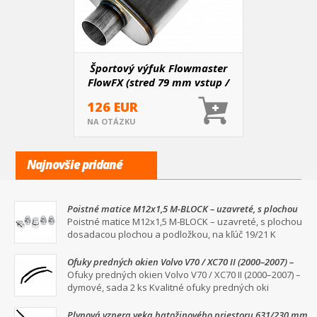
Športový výfuk Flowmaster
FlowFX (stred 79 mm vstup /
dual 67 mm výstup)
126 EUR
NA OTÁZKU
Najnovšie pridané
Poistné matice M12x1,5 M-BLOCK – uzavreté, s plochou
dosadacou plochou a podložkou, na kľúč 19/21
Poistné matice M12x1,5 M-BLOCK – uzavreté, s plochou
dosadacou plochou a podložkou, na kľúč 19/21 K
Ofuky predných okien Volvo V70 / XC70 II (2000–2007) –
dymové, sada 2 ks
Ofuky predných okien Volvo V70 / XC70 II (2000–2007) –
dymové, sada 2 ks Kvalitné ofuky predných oki
Plynová vzpera veka batožinového priestoru 631/230 mm