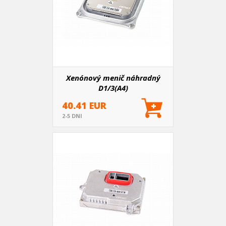
Xenónový menič náhradný
D1/3(A4)
40.41 EUR
2-5 DNI