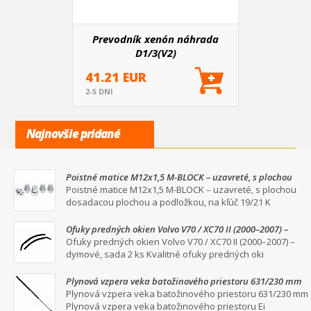
Prevodník xenón náhrada
D1/3(V2)
41.21 EUR
2-5 DNI
Najnovšie pridané
Poistné matice M12x1,5 M-BLOCK – uzavreté, s plochou
dosadacou plochou a podložkou, na kľúč 19/21
Poistné matice M12x1,5 M-BLOCK – uzavreté, s plochou
dosadacou plochou a podložkou, na kľúč 19/21 K
Ofuky predných okien Volvo V70 / XC70 II (2000–2007) –
dymové, sada 2 ks
Ofuky predných okien Volvo V70 / XC70 II (2000–2007) –
dymové, sada 2 ks Kvalitné ofuky predných oki
Plynová vzpera veka batožinového priestoru 631/230 mm
Plynová vzpera veka batožinového priestoru 631/230 mm
Plynová vzpera veka batožinového priestoru Ei