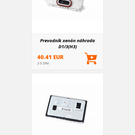
Prevodník xenón náhrada
D1/3(H3)
40.41 EUR
2-5 DNI