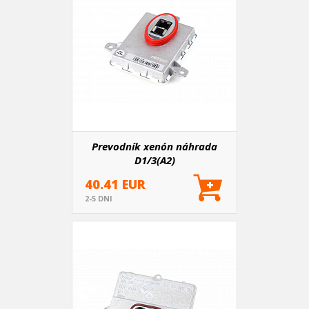
Prevodník xenón náhrada
D1/3(A2)
40.41 EUR
2-5 DNI