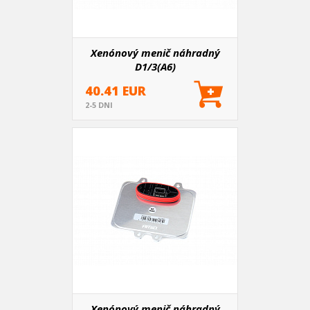
Xenónový menič náhradný
D1/3(A6)
40.41 EUR
2-5 DNI
Xenónový menič náhradný