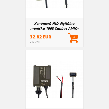
Xenónová HID digitálna
menička 1068 Canbus AMIO-
01546
32.82 EUR
2-5 DNI