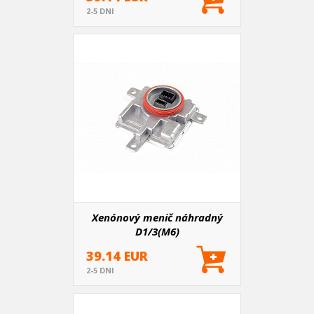
2-5 DNI
Xenónový menič náhradný
D1/3(M6)
39.14 EUR
2-5 DNI