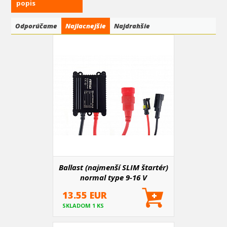
popis
Odporúčame
Najlacnejšie
Najdrahšie
Ballast (najmenší SLIM štartér)
normal type 9-16 V
13.55 EUR
SKLADOM 1 KS