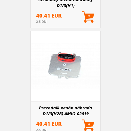
D1/3(H1)
40.41 EUR
2-5 DNI
Prevodník xenón náhrada
D1/3(H2B) AMIO-02619
40.41 EUR
2-5 DNI