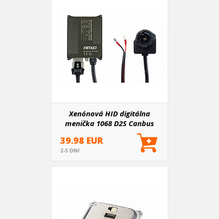
Xenónová HID digitálna
menička 1068 D2S Canbus
AMIO-01550
39.98 EUR
2-5 DNI