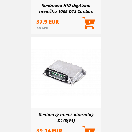
Xenónová HID digitálna
menička 1068 D1S Canbus
AMIO-01549
37.9 EUR
2-5 DNI
Xenónový menič náhradný
D1/3(V4)
39.14 EUR