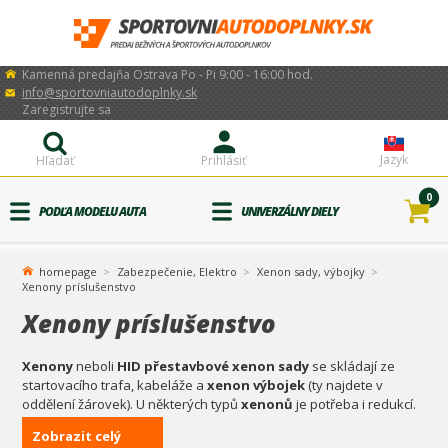
Kamenná predajňa Ostrava Po - Pi 9:00 - 16:00 hod.
info@sportovniautodoplnky.sk
Zaregistrujte sa
Jazyk
Hľadať
Prihlásiť
0
PODĽA MODELU AUTA
UNIVERZÁLNY DIELY
homepage
Zabezpečenie, Elektro
Xenon sady, výbojky
Xenony príslušenstvo
Xenony príslušenstvo
Xenony
neboli
HID přestavbové xenon sady
se skládají ze
startovacího trafa, kabeláže a
xenon výbojek
(ty najdete v
oddělení žárovek). U některých typů
xenonů
je potřeba i redukcí.
Zobrazit celý