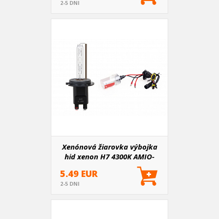
2-5 DNI
Xenónová žiarovka výbojka
hid xenon H7 4300K AMIO-
01424
5.49 EUR
2-5 DNI