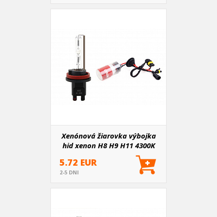
Xenónová žiarovka výbojka
hid xenon H8 H9 H11 4300K
AMIO-01414
5.72 EUR
2-5 DNI