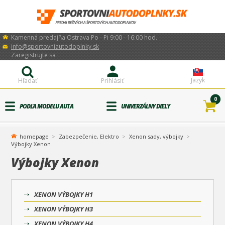
Kamenná predajňa Ostrava Po - Pi 9:00 - 16:00 hod.
info@sportovniautodoplnky.sk
Zaregistrujte sa
Jazyk
Hľadať
Prihlásiť
0
PODĽA MODELU AUTA
UNIVERZÁLNY DIELY
homepage
Zabezpečenie, Elektro
Xenon sady, výbojky
Výbojky Xenon
Výbojky Xenon
XENON VÝBOJKY H1
XENON VÝBOJKY H3
XENON VÝBOJKY H4