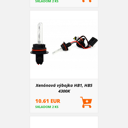
SKLADOM 2 KS
Xenónová výbojka HB1, HB5
4300K
10.61 EUR
SKLADOM 2 KS