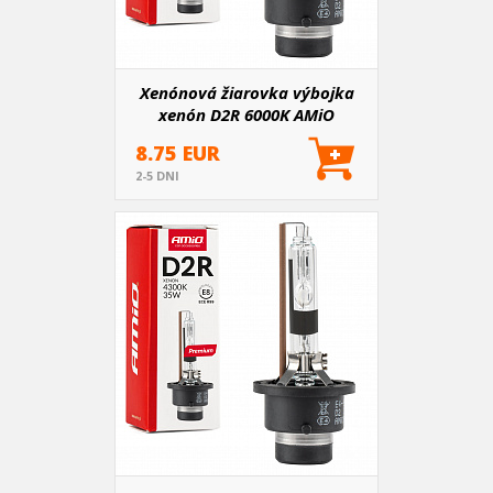
Xenónová žiarovka výbojka
xenón D2R 6000K AMiO
PREMIUM
8.75 EUR
2-5 DNI