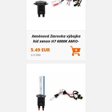
Xenónová žiarovka výbojka
hid xenon H7 6000K AMIO-
01323
5.49 EUR
2-5 DNI