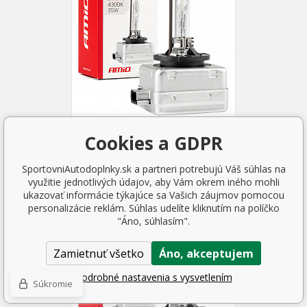
Xenónová žiarovka výbojka
Cookies a GDPR
xenón D1S 35W 4300K AMiO
BASIC
SportovniAutodoplnky.sk a partneri potrebujú Váš súhlas na
12.48 EUR
využitie jednotlivých údajov, aby Vám okrem iného mohli
SKLADOM 2 KS
ukazovať informácie týkajúce sa Vašich záujmov pomocou
personalizácie reklám. Súhlas udelíte kliknutím na políčko
"Áno, súhlasím".
Zamietnuť všetko
Áno, akceptujem
Podrobné nastavenia s vysvetlením
Súkromie