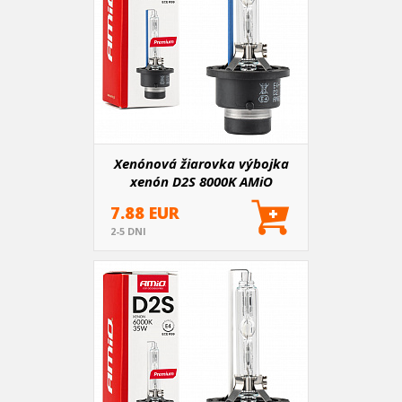
Xenónová žiarovka výbojka
xenón D2S 8000K AMiO
PREMIUM
7.88 EUR
2-5 DNI