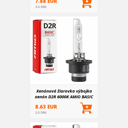
7.88 EUR
2-5 DNI
Xenónová žiarovka výbojka
xenón D2R 6000K AMiO BASIC
AMIO-01412
8.63 EUR
2-5 DNI