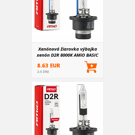
Xenónová žiarovka výbojka
xenón D2R 8000K AMiO BASIC
AMIO-01413
8.63 EUR
2-5 DNI