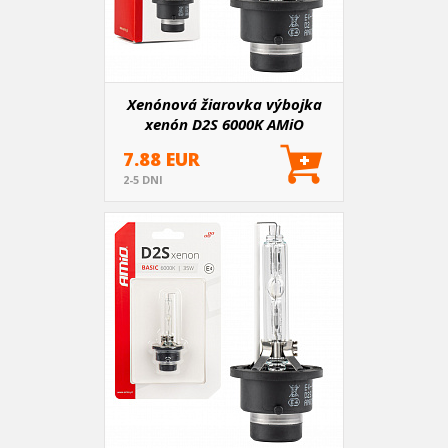
Xenónová žiarovka výbojka
xenón D2S 6000K AMiO
PREMIUM AMIO-01976
7.88 EUR
2-5 DNI