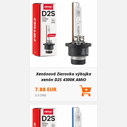
Xenónová žiarovka výbojka
xenón D2S 4300K AMiO
PREMIUM AMIO-01975
7.88 EUR
2-5 DNI