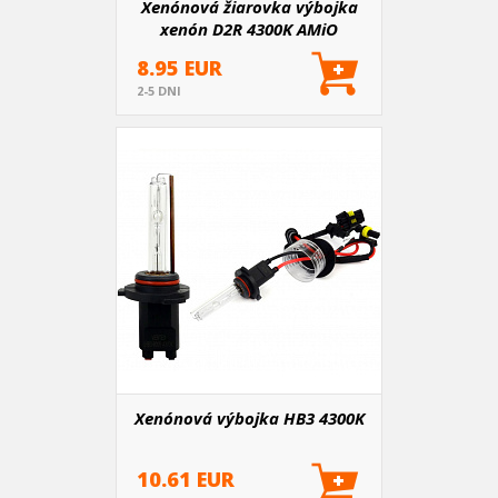
Xenónová žiarovka výbojka
xenón D2R 4300K AMiO
PREMIUM AMIO-01970
8.95 EUR
2-5 DNI
Xenónová výbojka HB3 4300K
10.61 EUR