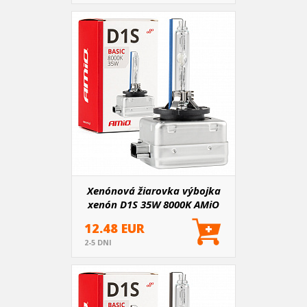
Xenónová žiarovka výbojka
xenón D1S 35W 8000K AMiO
BASIC
12.48 EUR
2-5 DNI