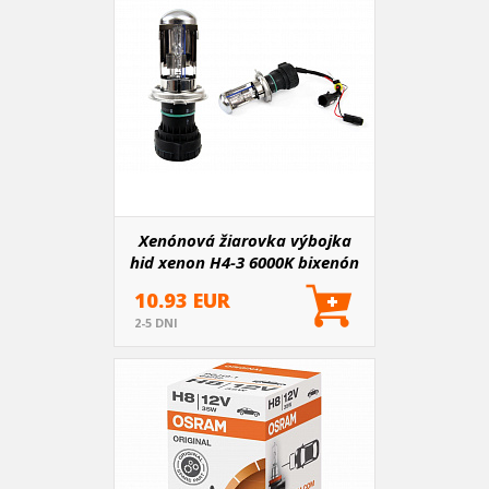
Xenónová žiarovka výbojka
hid xenon H4-3 6000K bixenón
AMIO-01422
10.93 EUR
2-5 DNI