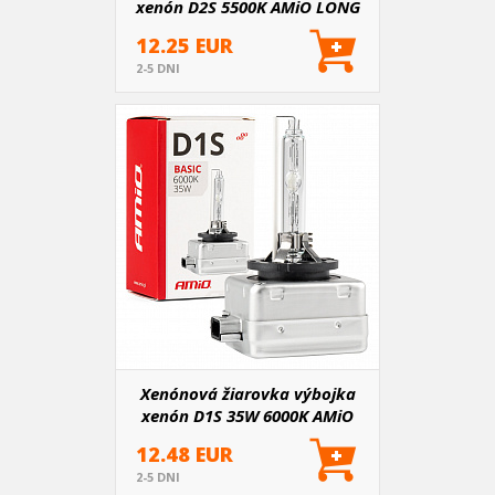
xenón D2S 5500K AMiO LONG
LIFE
12.25 EUR
2-5 DNI
Xenónová žiarovka výbojka
xenón D1S 35W 6000K AMiO
BASIC
12.48 EUR
2-5 DNI