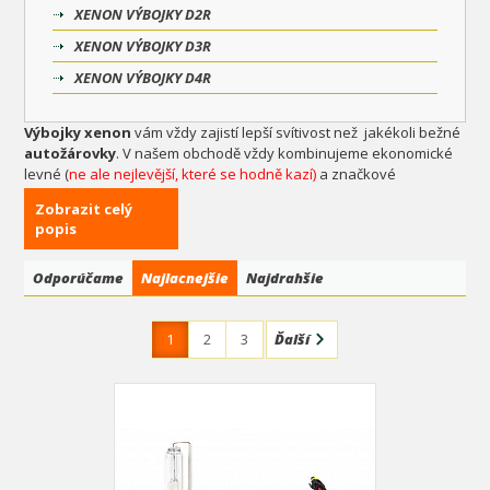
XENON VÝBOJKY D2R
XENON VÝBOJKY D3R
XENON VÝBOJKY D4R
Výbojky xenon
vám vždy zajistí lepší svítivost než jakékoli bežné
autožárovky
. V našem obchodě vždy kombinujeme ekonomické
levné (
ne ale nejlevější, které se hodně kazí)
a značkové
provedení
xenon výbojek
. Mezi nejprodávanější
xenon výbojky
Zobrazit celý
patří
xenon výbojka H7
,
xenon výbojka H1
,
xenon výbojka H4
popis
a
xenon výbojky D1S
a
D2S
.
Odporúčame
Najlacnejšie
Najdrahšie
1
2
3
Ďalší