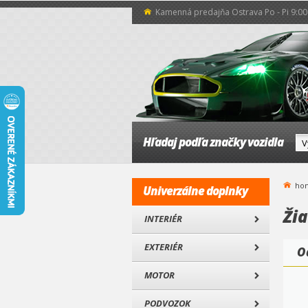
Kamenná predajňa Ostrava Po - Pi 9:00 
Hľadaj podľa značky vozidla
ho
Univerzálne doplnky
Ži
INTERIÉR
EXTERIÉR
O
MOTOR
PODVOZOK