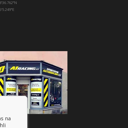
8'36.762"N
6'5.249"E
as na
hli