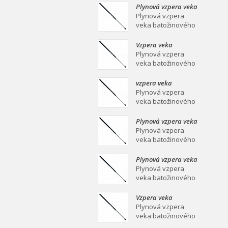
mm Plynová vzpera
Plynová vzpera veka
veka batožinového
batožinového
Plynová vzpera
priestoru Ei
priestoru 639/258
veka batožinového
mm
priestoru 639/258
mm Plynová vzpera
Vzpera veka
veka batožinového
batožinového
Plynová vzpera
priestoru Ei
priestoru 387/139
veka batožinového
mm
priestoru 387/139
mm Plynová vzpera
vzpera veka
veka batožinového
batožinového
Plynová vzpera
priestoru Ei
priestoru 558/253
veka batožinového
mm
priestoru 558/253
mm Plynová vzpera
Plynová vzpera veka
veka batožinového
batožinového
Plynová vzpera
priestoru Ei
priestoru 549/219
veka batožinového
mm
priestoru 549/219
mm Plynová vzpera
Plynová vzpera veka
veka batožinového
batožinového
Plynová vzpera
priestoru Ei
priestoru 467/160
veka batožinového
mm
priestoru 467/160
mm Plynová vzpera
Vzpera veka
veka batožinového
batožinového
Plynová vzpera
priestoru Ei
priestoru 475/180
veka batožinového
mm
priestoru 475/180