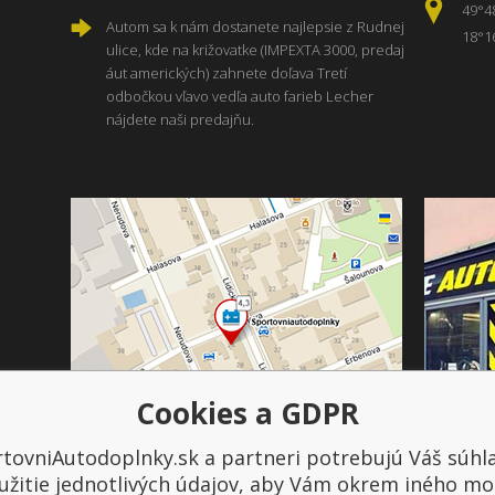
49°4
Autom sa k nám dostanete najlepsie z Rudnej
18°1
ulice, kde na križovatke (IMPEXTA 3000, predaj
áut amerických) zahnete doľava Tretí
odbočkou vľavo vedľa auto farieb Lecher
nájdete naši predajňu.
Cookies a GDPR
tovniAutodoplnky.sk a partneri potrebujú Váš súhl
Platba a doprava
užitie jednotlivých údajov, aby Vám okrem iného mo