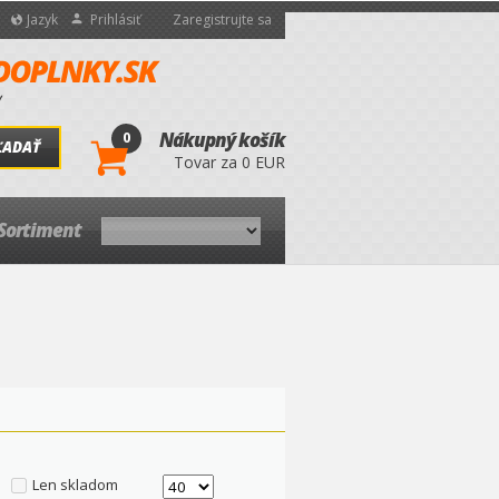
Jazyk
Prihlásiť
Zaregistrujte sa
0
Nákupný košík
ĽADAŤ
Tovar za 0 EUR
Sortiment
Len skladom