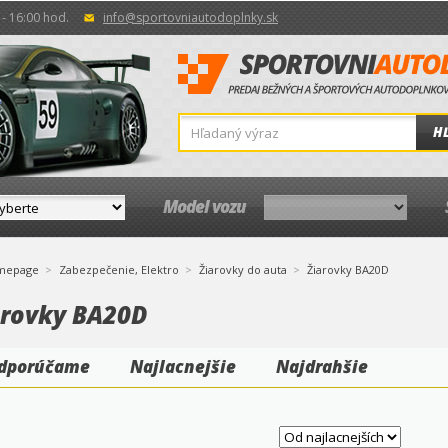
- 16:00 hod.
info@sportovniautodoplnky.sk
H
Model vozu
mepage
Zabezpečenie, Elektro
Žiarovky do auta
Žiarovky BA20D
arovky BA20D
dporúčame
Najlacnejšie
Najdrahšie