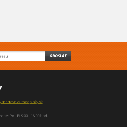
ODOSLAT
y
@sportovniautodoplnky.sk
ené: Po - Pi 9:00 - 16:00 hod.