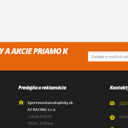
Y A AKCIE PRIAMO K
Predajňa a reklamácia
Kontakt
SportovniAutodoplnky.sk
info
A1 RACING s.r.o.
Lidicka 819/24
Otvor
70300 , Ostrava