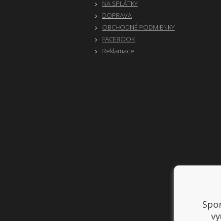
NA SPLÁTKY
DOPRAVA
OBCHODNÉ PODMIENKY
FACEBOOK
Reklamace
Spor
vy