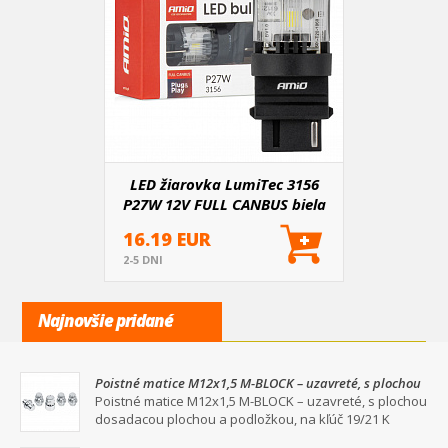
LED žiarovka LumiTec 3156
P27W 12V FULL CANBUS biela
16.19 EUR
2-5 DNI
Najnovšie pridané
Poistné matice M12x1,5 M-BLOCK – uzavreté, s plochou
dosadacou plochou a podložkou, na kľúč 19/21
Poistné matice M12x1,5 M-BLOCK – uzavreté, s plochou
dosadacou plochou a podložkou, na kľúč 19/21 K