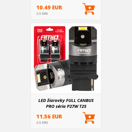
12V 24V
10.49 EUR
2-5 DNI
LED žiarovky FULL CANBUS
PRO séria P27W T25
2x1860SMD biele 12V 24V
11.56 EUR
2-5 DNI