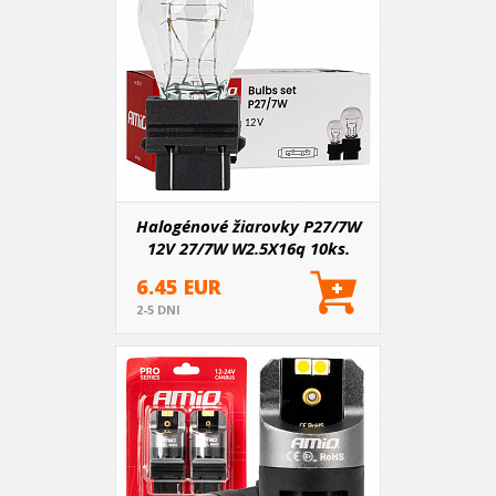
Halogénové žiarovky P27/7W
12V 27/7W W2.5X16q 10ks.
AMIO-04513
6.45 EUR
2-5 DNI