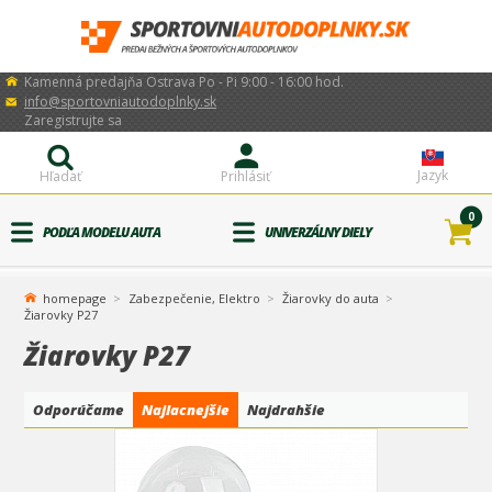
Kamenná predajňa Ostrava Po - Pi 9:00 - 16:00 hod.
info@sportovniautodoplnky.sk
Zaregistrujte sa
Jazyk
Hľadať
Prihlásiť
0
PODĽA MODELU AUTA
UNIVERZÁLNY DIELY
homepage
Zabezpečenie, Elektro
Žiarovky do auta
Žiarovky P27
Žiarovky P27
Odporúčame
Najlacnejšie
Najdrahšie