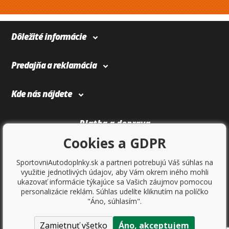
Dôležité informácie
Predajňa a reklamácia
Kde nás nájdete
Platba a doprava
Cookies a GDPR
SportovniAutodoplnky.sk a partneri potrebujú Váš súhlas na
využitie jednotlivých údajov, aby Vám okrem iného mohli
ukazovať informácie týkajúce sa Vašich záujmov pomocou
personalizácie reklám. Súhlas udelíte kliknutím na políčko
"Áno, súhlasím".
Zamietnuť všetko
Áno, akceptujem
Copyright © 2017
Sportovniautodoplnky.cz
- Tuning shop, športové