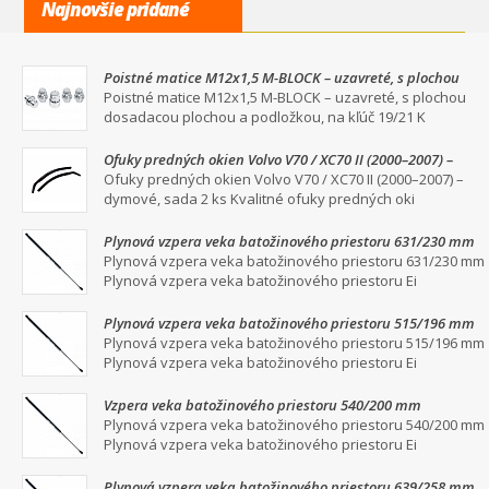
Najnovšie pridané
Poistné matice M12x1,5 M-BLOCK – uzavreté, s plochou
dosadacou plochou a podložkou, na kľúč 19/21
Poistné matice M12x1,5 M-BLOCK – uzavreté, s plochou
dosadacou plochou a podložkou, na kľúč 19/21 K
Ofuky predných okien Volvo V70 / XC70 II (2000–2007) –
dymové, sada 2 ks
Ofuky predných okien Volvo V70 / XC70 II (2000–2007) –
dymové, sada 2 ks Kvalitné ofuky predných oki
Plynová vzpera veka batožinového priestoru 631/230 mm
Plynová vzpera veka batožinového priestoru 631/230 mm
Plynová vzpera veka batožinového priestoru Ei
Plynová vzpera veka batožinového priestoru 515/196 mm
Plynová vzpera veka batožinového priestoru 515/196 mm
Plynová vzpera veka batožinového priestoru Ei
Vzpera veka batožinového priestoru 540/200 mm
Plynová vzpera veka batožinového priestoru 540/200 mm
Plynová vzpera veka batožinového priestoru Ei
Plynová vzpera veka batožinového priestoru 639/258 mm