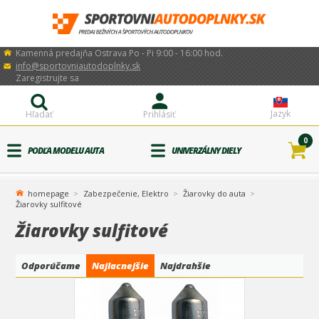
Kamenná predajňa Ostrava Po - Pi 9:00 - 16:00 hod.
info@sportovniautodoplnky.sk
Zaregistrujte sa
Jazyk
Hľadať
Prihlásiť
0
PODĽA MODELU AUTA
UNIVERZÁLNY DIELY
homepage
Zabezpečenie, Elektro
Žiarovky do auta
Žiarovky sulfitové
Žiarovky sulfitové
Odporúčame
Najlacnejšie
Najdrahšie