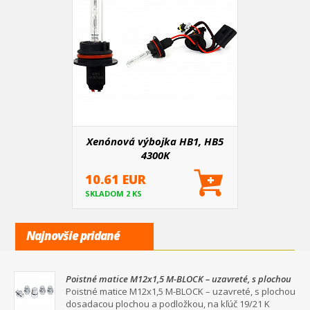
Xenónová výbojka HB1, HB5
4300K
10.61 EUR
SKLADOM 2 KS
Najnovšie pridané
Poistné matice M12x1,5 M-BLOCK – uzavreté, s plochou
dosadacou plochou a podložkou, na kľúč 19/21
Poistné matice M12x1,5 M-BLOCK – uzavreté, s plochou
dosadacou plochou a podložkou, na kľúč 19/21 K