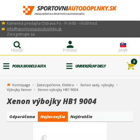
Kamenná predajňa Ostrava Po - Pi 9:00 - 16:00 hod.
info@sportovniautodoplnky.sk
Zaregistrujte sa
Jazyk
Hľadať
Prihlásiť
0
PODĽA MODELU AUTA
UNIVERZÁLNY DIELY
homepage
Zabezpečenie, Elektro
Xenon sady, výbojky
Výbojky Xenon
Xenon výbojky HB1 9004
Xenon výbojky HB1 9004
Odporúčame
Najlacnejšie
Najdrahšie