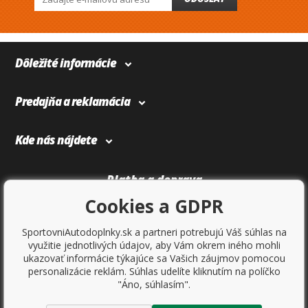
Dôležité informácie
Predajňa a reklamácia
Kde nás nájdete
Platba a doprava
Cookies a GDPR
SportovniAutodoplnky.sk a partneri potrebujú Váš súhlas na
využitie jednotlivých údajov, aby Vám okrem iného mohli
ukazovať informácie týkajúce sa Vašich záujmov pomocou
personalizácie reklám. Súhlas udelíte kliknutím na políčko
"Áno, súhlasím".