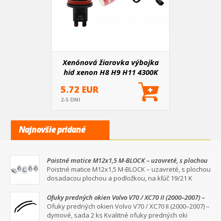
Xenónová žiarovka výbojka
hid xenon H8 H9 H11 4300K
AMIO-01414
5.72 EUR
2-5 DNI
Najnovšie pridané
Poistné matice M12x1,5 M-BLOCK – uzavreté, s plochou
dosadacou plochou a podložkou, na kľúč 19/21
Poistné matice M12x1,5 M-BLOCK – uzavreté, s plochou
dosadacou plochou a podložkou, na kľúč 19/21 K
Ofuky predných okien Volvo V70 / XC70 II (2000–2007) –
dymové, sada 2 ks
Ofuky predných okien Volvo V70 / XC70 II (2000–2007) –
dymové, sada 2 ks Kvalitné ofuky predných oki