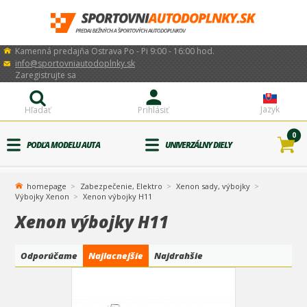
Kamenná predajňa Ostrava Po - Pi 9:00 - 16:00 hod.
info@sportovniautodoplnky.sk
Zaregistrujte sa
Jazyk
Hľadať
Prihlásiť
0
PODĽA MODELU AUTA
UNIVERZÁLNY DIELY
homepage
Zabezpečenie, Elektro
Xenon sady, výbojky
Výbojky Xenon
Xenon výbojky H11
Xenon výbojky H11
Odporúčame
Najlacnejšie
Najdrahšie