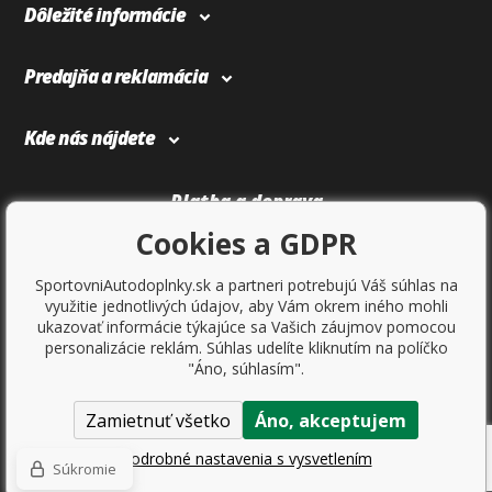
Dôležité informácie
Predajňa a reklamácia
Kde nás nájdete
Platba a doprava
Cookies a GDPR
SportovniAutodoplnky.sk a partneri potrebujú Váš súhlas na
využitie jednotlivých údajov, aby Vám okrem iného mohli
ukazovať informácie týkajúce sa Vašich záujmov pomocou
personalizácie reklám. Súhlas udelíte kliknutím na políčko
"Áno, súhlasím".
Zamietnuť všetko
Áno, akceptujem
Copyright © 2017
Sportovniautodoplnky.cz
- Tuning shop, športové
autodoplnky, tuning auta. Všetky práva vyhradené.
Podrobné nastavenia s vysvetlením
Súkromie
Ecommerce solutions
BINARGON.cz